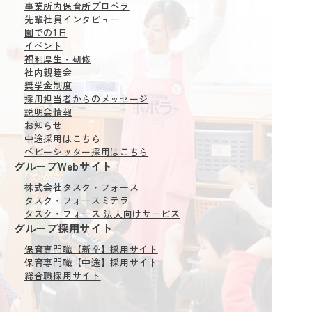
事業所内保育所
プロペラ
先輩社員インタビュー
園での1日
イベント
福利厚生・研修
社内親睦会
奨学金制度
採用担当者からの
メッセージ
説明会情報
お知らせ
中途採用はこちら
ベビーシッター採用はこちら
グループWebサイト
株式会社タスク・フォース
タスク・フォースミテラ
タスク・フォース 法人向けサービス
グループ採用サイト
保育専門職【新卒】採用サイト
保育専門職【中途】採用サイト
総合職採用サイト