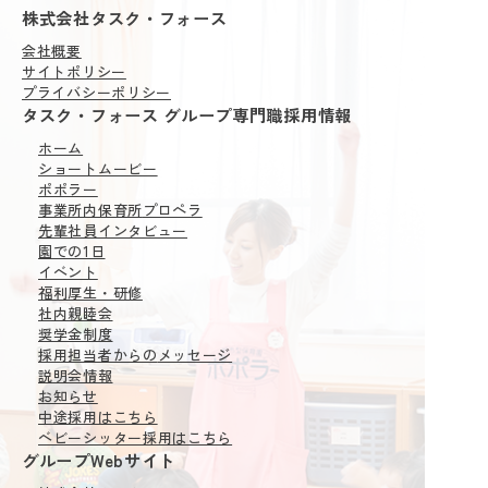
株式会社タスク・フォース
会社概要
サイトポリシー
プライバシーポリシー
タスク・フォース グループ専門職採用情報
ホーム
ショートムービー
ポポラー
事業所内保育所
プロペラ
先輩社員インタビュー
園での1日
イベント
福利厚生・研修
社内親睦会
奨学金制度
採用担当者からの
メッセージ
説明会情報
お知らせ
中途採用はこちら
ベビーシッター採用はこちら
グループWebサイト