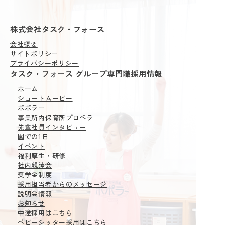
株式会社タスク・フォース
会社概要
サイトポリシー
プライバシーポリシー
タスク・フォース グループ専門職採用情報
ホーム
ショートムービー
ポポラー
事業所内保育所
プロペラ
先輩社員インタビュー
園での1日
イベント
福利厚生・研修
社内親睦会
奨学金制度
採用担当者からの
メッセージ
説明会情報
お知らせ
中途採用はこちら
ベビーシッター採用はこちら