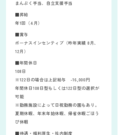
まんぷく手当、自立支援手当
■昇給
年1回（4月）
■賞与
ボーナスインセンティブ（昨年実績 8月、
12月）
■年間休日
108日
※122日の場合は上記給与 -16,000円
年間休日108日型もしくは122日型の選択が
可能
※勤務施設によって日祝勤務の園もあり。
夏期休暇、年末年始休暇、帰省休暇ごほう
び休暇
■待遇・福利厚生・社内制度