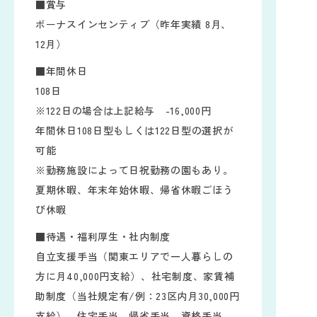
■賞与
ボーナスインセンティブ（昨年実績 8月、
12月）
■年間休日
108日
※122日の場合は上記給与 -16,000円
年間休日108日型もしくは122日型の選択が
可能
※勤務施設によって日祝勤務の園もあり。
夏期休暇、年末年始休暇、帰省休暇ごほう
び休暇
■待遇・福利厚生・社内制度
自立支援手当（関東エリアで一人暮らしの
方に月40,000円支給）、社宅制度、家賃補
助制度（当社規定有/例：23区内月30,000円
支給）、住宅手当、帰省手当、資格手当、