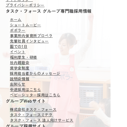
プライバシーポリシー
タスク・フォース グループ専門職採用情報
ホーム
ショートムービー
ポポラー
事業所内保育所
プロペラ
先輩社員インタビュー
園での1日
イベント
福利厚生・研修
社内親睦会
奨学金制度
採用担当者からの
メッセージ
説明会情報
お知らせ
中途採用はこちら
ベビーシッター採用はこちら
グループWebサイト
株式会社タスク・フォース
タスク・フォースミテラ
タスク・フォース 法人向けサービス
グループ採用サイト