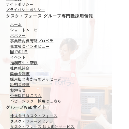
サイトポリシー
プライバシーポリシー
タスク・フォース グループ専門職採用情報
ホーム
ショートムービー
ポポラー
事業所内保育所
プロペラ
先輩社員インタビュー
園での1日
イベント
福利厚生・研修
社内親睦会
奨学金制度
採用担当者からの
メッセージ
説明会情報
お知らせ
中途採用はこちら
ベビーシッター採用はこちら
グループWebサイト
株式会社タスク・フォース
タスク・フォースミテラ
タスク・フォース 法人向けサービス