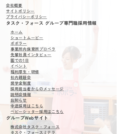
会社概要
サイトポリシー
プライバシーポリシー
タスク・フォース グループ専門職採用情報
ホーム
ショートムービー
ポポラー
事業所内保育所
プロペラ
先輩社員インタビュー
園での1日
イベント
福利厚生・研修
社内親睦会
奨学金制度
採用担当者からの
メッセージ
説明会情報
お知らせ
中途採用はこちら
ベビーシッター採用はこちら
グループWebサイト
株式会社タスク・フォース
タスク・フォースミテラ