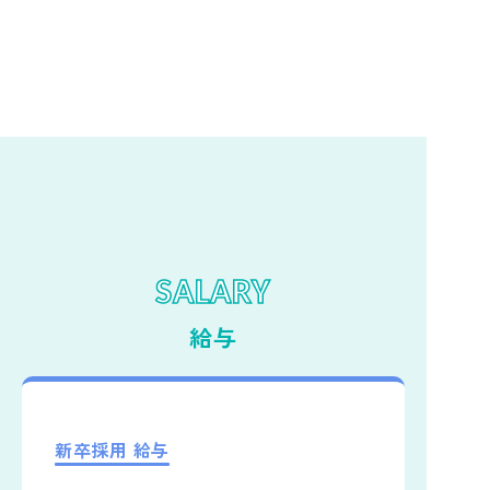
山形天童園 ゆかいなチーフ(0ﾟ･∀･)
SALARY
給与
新卒採用 給与