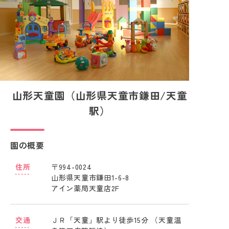
山形天童園（山形県天童市鎌田/天童
駅）
園の概要
住所
〒994-0024
山形県天童市鎌田1-6-8
アイン薬局天童店2F
交通
ＪＲ「天童」駅より徒歩15分 （天童温